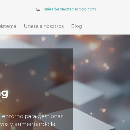
salesiberia@rapsodoo.com
sistema
Únete a nosotros
Blog
ng
o entorno para gestionar
tivos y aumentando la