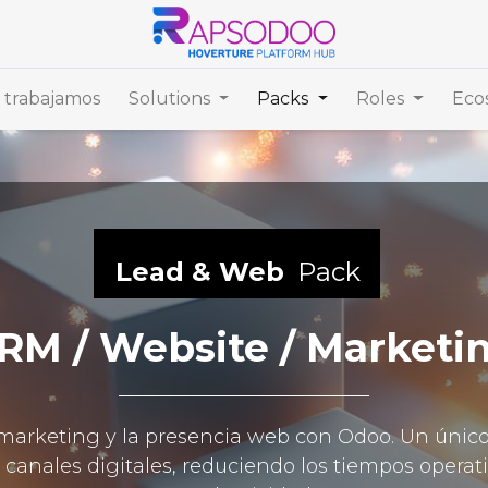
trabajamos
Solutions
Packs
Roles
Eco
Lead & Web
Pack
RM / Website / Marketi
el marketing y la presencia web con Odoo. Un únic
 canales digitales, reduciendo los tiempos opera