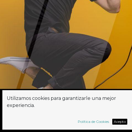
Utilizamos cookies para garantizarle una mejor
experiencia.
¿Eres una empresa europea interesada en
Política de Cookies
Acepto
Odoo?