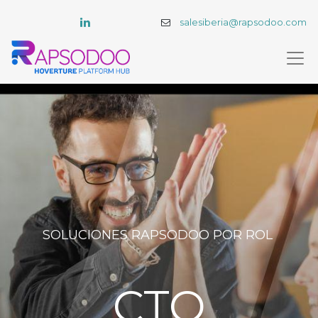
salesiberia@rapsodoo.com
SOLUCIONES RAPSODOO POR ROL
CTO