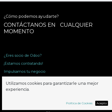
¿Cómo podemos ayudarte?
CONTÁCTANOS EN CUALQUIER
MOMENTO
¿Eres socio de Odoo?
¡Estamos contratando!
Impulsamos tu negocio
Utilizamos cookies para garantizarle una mejor
Envíanos un mensaje
experiencia.
salesiberia@rapsodoo.com
Política de Cookies
Acepto