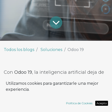
Todos los blogs
Soluciones
Odoo 19
Con
Odoo 19
, la inteligencia artificial deja de
ser un accesorio y pasa a formar parte del
Utilizamos cookies para garantizarle una mejor
ADN de la plataforma.
experiencia.
La nueva versión incorpora
funcionalidades
de IA nativas
, integradas en cada módulo y
Política de Cookies
Acepto
accesibles para todos los usuarios, sin