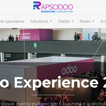
e Lavoriamo
Solutions
Packs
Roles
Ec
o Experience 
incipale evento europeo per il business e la tecno