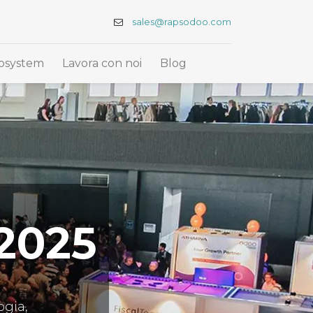
sales@rapsodoo.com
osystem
Lavora con noi
Blog
2025
logia,