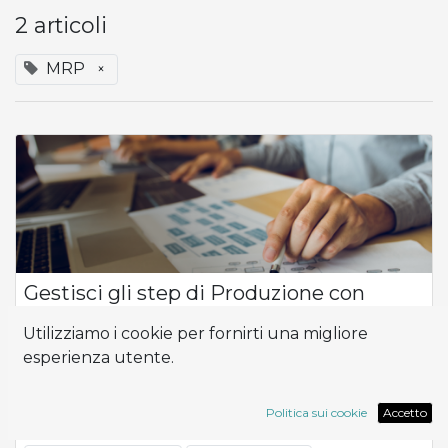
2 articoli
MRP
×
Gestisci gli step di Produzione con
Odoo:
Utilizziamo i cookie per fornirti una migliore
Nel settore manifatturiero, la corretta configurazione degli
esperienza utente.
step di produzione e una gestione efficace degli scarti sono
fondamentali per migliorare l'efficienza complessiva della
produzione. Investi...
Politica sui cookie
Accetto
Guida
MRP
Odoo
efficienza aziendale