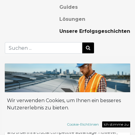
Guides
Lösungen
Unsere Erfolgsgeschichten
Wir verwenden Cookies, um Ihnen ein besseres
Nutzererlebnis zu bieten.
Rossato Group Digitalizes Its Quotation
Processes with Horizon
Cookie-Richtlinien
Ich stimme zu
The Challenge In the HVAC sector, speed in managing quotes
and orders is a crucial competitive advantage. However,